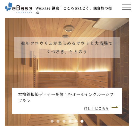
WeBase 鎌倉│こころをほどく、鎌倉旅の拠
点
セルフロウリュが楽しめるサウナと大浴場で
くつろぎ、ととのう
本格鉄板焼ディナーを愉しむオールインクルーシブ
プラン
詳しくはこちら