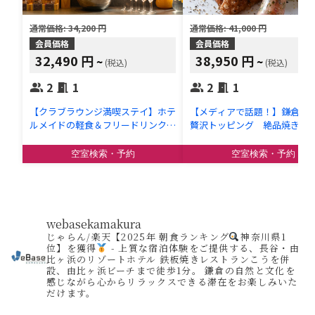
webasekamakura
じゃらん/楽天【2025年 朝食ランキング
神奈川県1
位】を獲得
-
上質な宿泊体験をご提供する、長谷・由
比ヶ浜のリゾートホテル
鉄板焼きレストランこうを併
設、由比ヶ浜ビーチまで徒歩1分。
鎌倉の自然と文化を
感じながら心からリラックスできる滞在をお楽しみいた
だけます。