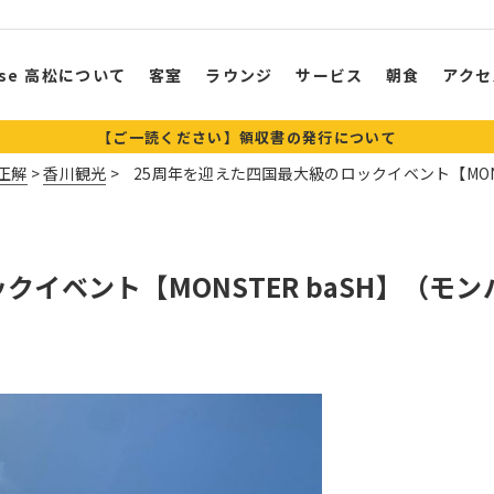
ase 高松について
客室
ラウンジ
サービス
朝食
アクセ
【ご一読ください】領収書の発行について
正解
>
香川観光
>
25周年を迎えた四国最大級のロックイベント【MONS
イベント【MONSTER baSH】（モン