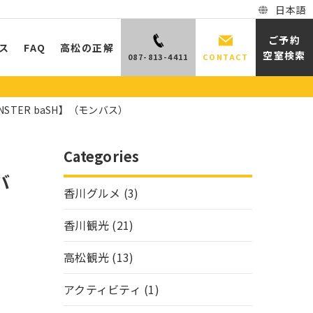
日本語
ご予約
ス
FAQ
高松の正解
空室検索
087-813-4411
CONTACT
TER baSH】（モンバス）
Categories
バ
香川グルメ
(3)
香川観光
(21)
高松観光
(13)
アクティビティ
(1)