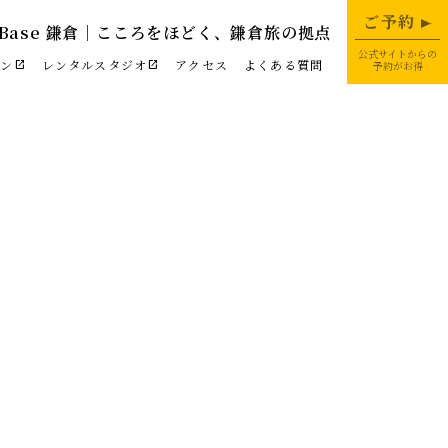
ご予約
eBase 鎌倉│こころをほどく、鎌倉旅の拠点
公式サイトからの
ラン
レンタルスタジオ
アクセス
よくある質問
open_in_new
open_in_new
予約がお得