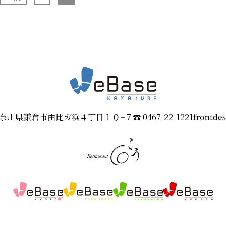
4 神奈川県鎌倉市由比ガ浜４丁目１０−７
☎︎
0467-22-1221