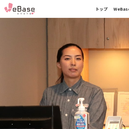
トップ
WeBa