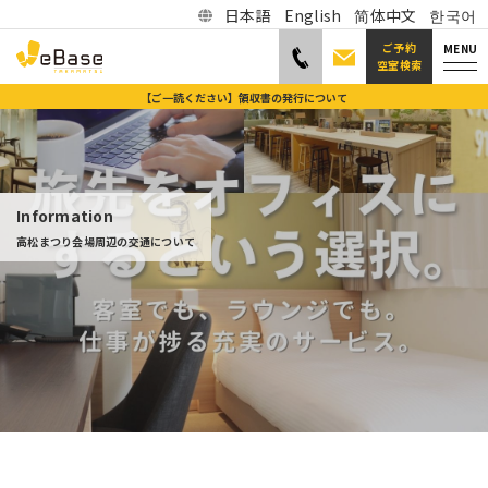
日本語
English
简体中文
한국어
ご予約
MENU
空室検索
【ご一読ください】領収書の発行について
Information
高松まつり会場周辺の交通について