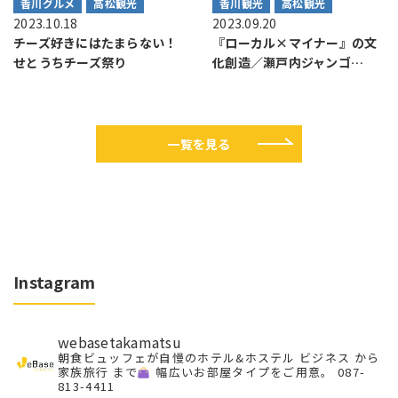
香川グルメ
高松観光
香川観光
高松観光
2023.10.18
2023.09.20
チーズ好きにはたまらない！
『ローカル×マイナー』の文
せとうちチーズ祭り
化創造／瀬戸内ジャンゴ…
一覧を見る
Instagram
webasetakamatsu
朝食ビュッフェが自慢のホテル&ホステル
ビジネス から
家族旅行 まで
幅広いお部屋タイプをご用意。
087-
813-4411