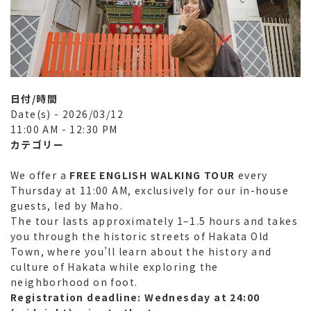
日付/時間
Date(s) - 2026/03/12
11:00 AM - 12:30 PM
カテゴリー
We offer a
FREE ENGLISH WALKING TOUR
every
Thursday at 11:00 AM, exclusively for our in-house
guests, led by Maho.
The tour lasts approximately 1–1.5 hours and takes
you through the historic streets of
Hakata Old
Town
, where you’ll learn about the history and
culture of Hakata while exploring the
neighborhood on foot.
Registration deadline: Wednesday at 24:00