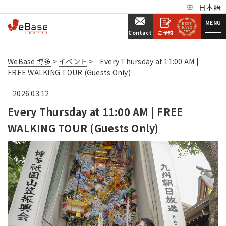
日本語
MENU
ご予約
Contact
WeBase 博多
>
イベント
>
Every Thursday at 11:00 AM |
FREE WALKING TOUR (Guests Only)
2026.03.12
Every Thursday at 11:00 AM | FREE
WALKING TOUR (Guests Only)