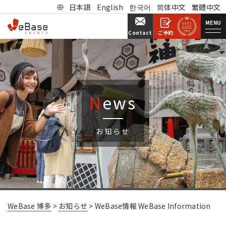
日本語
English
한국어
简体中文
繁體中文
MENU
ご予約
Contact
N
ews
お知らせ
WeBase 博多
>
お知らせ
>
WeBase情報 WeBase Information