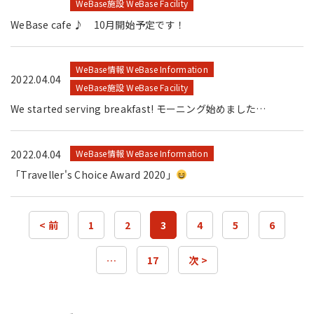
WeBase施設 WeBase Facility
WeBase cafe ♪ 10月開始予定です！
WeBase情報 WeBase Information
2022.04.04
WeBase施設 WeBase Facility
We started serving breakfast! モーニング始めました…
2022.04.04
WeBase情報 WeBase Information
「Traveller's Choice Award 2020」
< 前
1
2
3
4
5
6
…
17
次 >