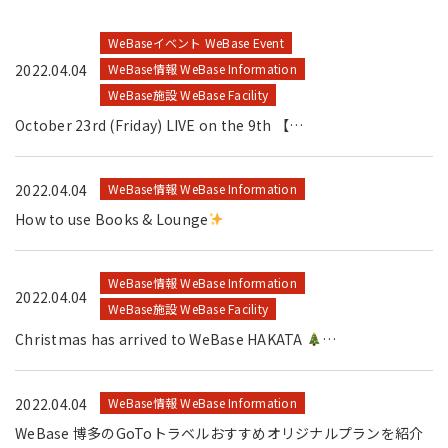
WeBaseイベント WeBase Event
2022.04.04
WeBase情報 WeBase Information
WeBase施設 WeBase Facility
October 23rd (Friday) LIVE on the 9th 【…
2022.04.04
WeBase情報 WeBase Information
How to use Books & Lounge
WeBase情報 WeBase Information
2022.04.04
WeBase施設 WeBase Facility
Christmas has arrived to WeBase HAKATA
…
2022.04.04
WeBase情報 WeBase Information
WeBase 博多のGoToトラベルおすすめオリジナルプランを紹介