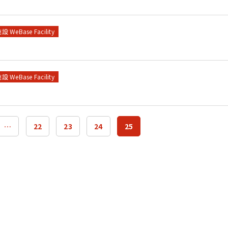
設 WeBase Facility
設 WeBase Facility
…
22
23
24
25