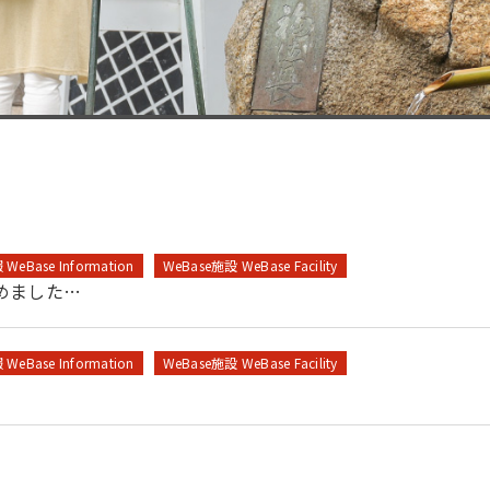
WeBase Information
WeBase施設 WeBase Facility
めました…
WeBase Information
WeBase施設 WeBase Facility