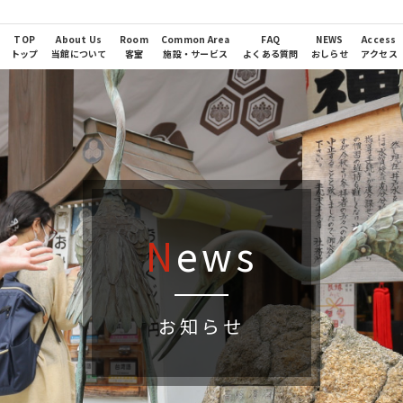
TOP
About Us
Room
Common Area
FAQ
NEWS
Access
トップ
当館について
客室
施設・サービス
よくある質問
おしらせ
アクセス
N
ews
お知らせ