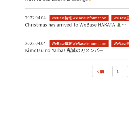
2022.04.04
WeBase情報 WeBase Information
WeBase施
Christmas has arrived to WeBase HAKATA
…
2022.04.04
WeBase情報 WeBase Information
WeBase施
Kimetsu no Yaiba! 鬼滅の刃メンバー
< 前
1