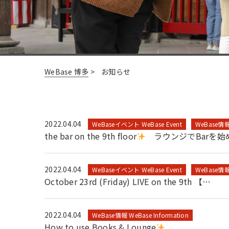
WeBase 博多
>
お知らせ
2022.04.04
WeBaseイベント WeBase Event
WeBase情報 
the bar on the 9th floor
ラウンジでBarを始
2022.04.04
WeBaseイベント WeBase Event
WeBase情報 
October 23rd (Friday) LIVE on the 9th 【…
2022.04.04
WeBase情報 WeBase Information
How to use Books & Lounge