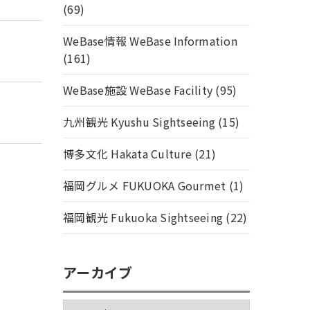
(69)
WeBase情報 WeBase Information
(161)
WeBase施設 WeBase Facility
(95)
九州観光 Kyushu Sightseeing
(15)
博多文化 Hakata Culture
(21)
福岡グルメ FUKUOKA Gourmet
(1)
福岡観光 Fukuoka Sightseeing
(22)
アーカイブ