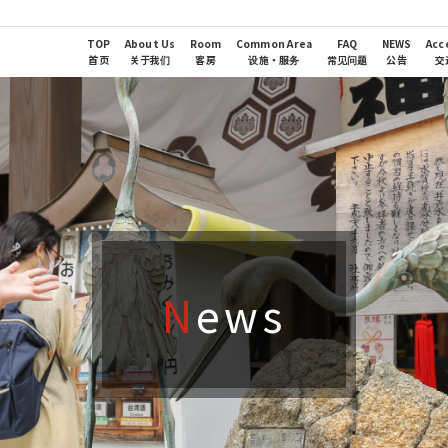
TOP
About Us
Room
Common Area
FAQ
NEWS
Acc
首页
关于我们
客房
设施・服务
常见问题
公告
交
N
ews