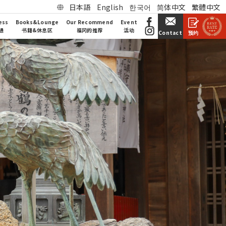
日本語
English
한국어
简体中文
繁體中文
ess
Books&Lounge
Our Recommend
Event
通
书籍&休息区
福冈的推荐
活动
预约
Contact