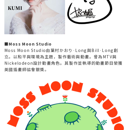
■Moss Moon Studio
Moss Moon Studio由葉村かおり·Long與Bill·Long創
立。以和平與環境為主題，製作藝術與動畫。曾為MTV與
Nickelodeon設計動畫角色。其製作並執導的動畫節目榮獲
英國插畫師協會銀獎。