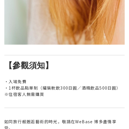
【參觀須知】
・入場免費
・1杯飲品點單制（罐裝軟飲300日圓／酒精飲品500日圓）
※住宿客人無需購買
如同旅行般邂逅藝術的時光，敬請在WeBase 博多盡情享
受。