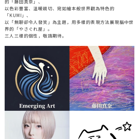
的「藤田真奈」、
以色彩豐富、溫暖親切、宛如繪本般世界觀為特色的
「KUMI」、
以「無聊卻令人發笑」為主題，用多樣的表現方法展現腦中世
界的「やさぐれ屋」。
三人三樣的個性，敬請期待。