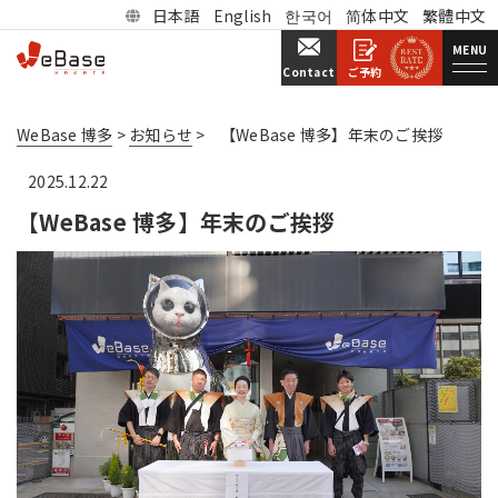
日本語
English
한국어
简体中文
繁體中文
MENU
ご予約
Contact
WeBase 博多
>
お知らせ
>
【WeBase 博多】年末のご挨拶
2025.12.22
【WeBase 博多】年末のご挨拶