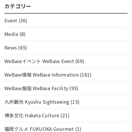
カテゴリー
Event
(36)
Media
(8)
News
(65)
WeBaseイベント WeBase Event
(69)
WeBase情報 WeBase Information
(161)
WeBase施設 WeBase Facility
(95)
九州観光 Kyushu Sightseeing
(15)
博多文化 Hakata Culture
(21)
福岡グルメ FUKUOKA Gourmet
(1)