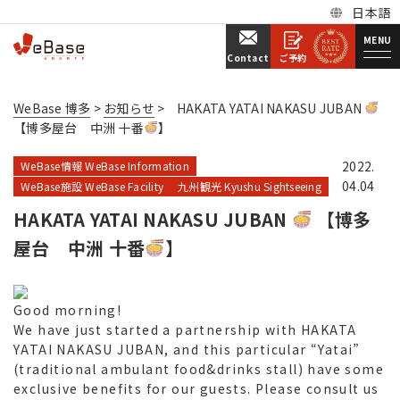
日本語
MENU
ご予約
Contact
WeBase 博多
>
お知らせ
>
HAKATA YATAI NAKASU JUBAN
【博多屋台 中洲 十番
】
2022.
WeBase情報 WeBase Information
04.04
WeBase施設 WeBase Facility
九州観光 Kyushu Sightseeing
HAKATA YATAI NAKASU JUBAN
【博多
屋台 中洲 十番
】
Good morning!
We have just started a partnership with HAKATA
YATAI NAKASU JUBAN, and this particular “Yatai”
(traditional ambulant food&drinks stall) have some
exclusive benefits for our guests. Please consult us