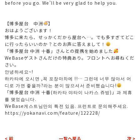
before you go. We’ll be very glad to help you.
【博多屋台 中洲
】
おはようございます！
博多に来たら、せっかくだから屋台へ…。でも多すぎてどこ
に行ったらいいのか？とのお声に答えまして！
「博多屋台 中洲 十番」さんとの提携を始めました
WeBaseゲストさんだけの特典あり。フロントへお尋ねくだ
さい。
안녕하세요~!
하카타에 오시면 ,꼭 포장마차에 !!… 그런데 너무 많아서 어
디로 가면 좋을까?라는 분이 많으셔서 준비했습니다!
「博多屋台 中洲 十番(하카타 야타이 나카스 쥬방)」과 제휴
를 맺었습니다.
WeBase게스트님만의 특전 있음. 프런트로 문의해주세요.
https://yokanavi.com/feature/122228/
< 前
一覧へ戻る
次 >