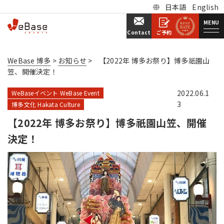
日本語
English
MENU
ご予約
Contact
WeBase 博多
>
お知らせ
>
【2022年 博多お祭り】博多祇園山
笠、開催決定！
2022.06.1
WeBaseイベント WeBase Event
3
博多文化 Hakata Culture
【2022年 博多お祭り】博多祇園山笠、開催
決定！