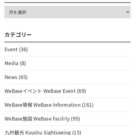
カテゴリー
Event
(36)
Media
(8)
News
(65)
WeBaseイベント WeBase Event
(69)
WeBase情報 WeBase Information
(161)
WeBase施設 WeBase Facility
(95)
九州観光 Kyushu Sightseeing
(15)