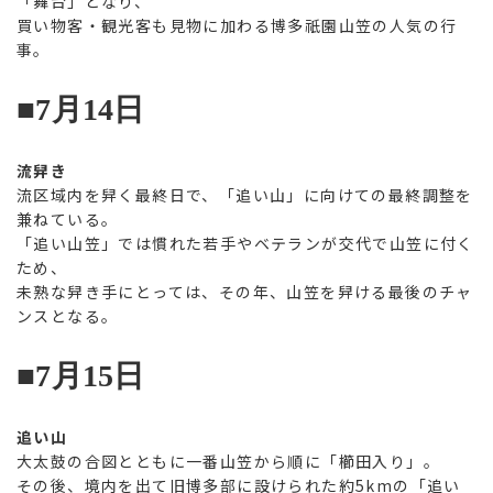
「舞台」となり、
買い物客・観光客も見物に加わる博多祇園山笠の人気の行
事。
■7月14日
流舁き
流区域内を舁く最終日で、「追い山」に向けての最終調整を
兼ねている。
「追い山笠」では慣れた若手やベテランが交代で山笠に付く
ため、
未熟な舁き手にとっては、その年、山笠を舁ける最後のチャ
ンスとなる。
■7月15日
追い山
大太鼓の合図とともに一番山笠から順に「櫛田入り」。
その後、境内を出て旧博多部に設けられた約5kmの「追い