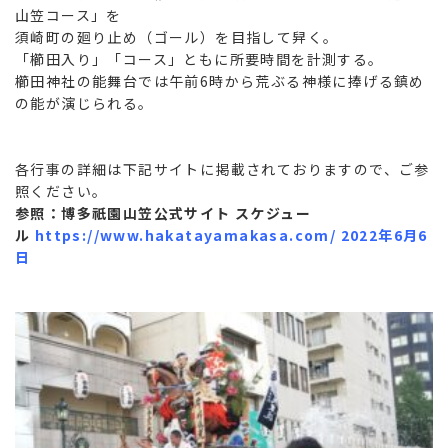
山笠コース」を
須崎町の廻り止め（ゴール）を目指して舁く。
「櫛田入り」「コース」ともに所要時間を計測する。
櫛田神社の能舞台では午前6時から荒ぶる神様に捧げる鎮め
の能が演じられる。
各行事の詳細は下記サイトに掲載されておりますので、ご参
照ください。
参照：博多祇園山笠公式サイト スケジュー
ル
https://www.hakatayamakasa.com/
2022
年6月6
日