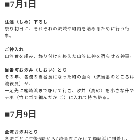
■7月1日
注連（しめ）下ろし
祭り初日に、それぞれの流域や町内を清めるために行う行
事。
ご神入れ
山笠台を組み、飾り付けを終えた山笠に神を宿らせる神事。
当番町お汐井（しおい）とり
その年、各流の当番長になった町の面々（流当番のところは
流役員）が、
一足先に箱崎浜まで駆けて行き、汐井（真砂）を小さな升や
テボ（竹ヒゴで編んだか ご）に入れて持ち帰る。
■7月9日
全流お汐井とり
各流ごとに午後6時から7時過ぎにかけて箱崎浜に到着し、