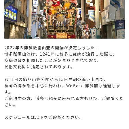
2022年の
博多祇園山笠
の開催が決定しました！
博多祇園山笠は、1241年に博多に疫病が流行した際に、
疫病退散を祈願したことが始まりとされており、
民俗文化財に指定されております。
7月1日の飾り山笠公開から15日早朝の追い山まで、
福岡の博多部を中心に行われ、WeBase 博多前も通過しま
す。
ご宿泊中の方、博多へ観光に来られる方もぜひ、ご観覧くだ
さい。
スケジュールは以下をご確認ください。