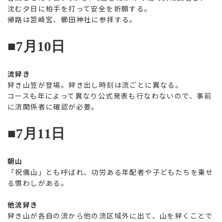
沈む夕日に柏手を打って安全を祈願する。
帰路は筥崎宮、櫛田神社に参拝する。
■7月10日
流舁き
舁き山笠が登場。舁き出し時刻は流ごとに異なる。
コースも年によって異なり公式発表も行なわないので、事前
に流関係者に確認が必要。
■7月11日
朝山
「祝儀山」とも呼ばれ、功労ある年配者や子どもたちを乗せ
る慣わしがある。
他流舁き
舁き山が各自の流から他の流区域外に出て、山を舁くことで