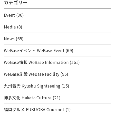
カテゴリー
Event
(36)
Media
(8)
News
(65)
WeBaseイベント WeBase Event
(69)
WeBase情報 WeBase Information
(161)
WeBase施設 WeBase Facility
(95)
九州観光 Kyushu Sightseeing
(15)
博多文化 Hakata Culture
(21)
福岡グルメ FUKUOKA Gourmet
(1)