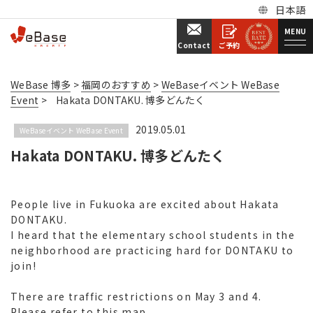
日本語
MENU
ご予約
Contact
WeBase 博多
>
福岡のおすすめ
>
WeBaseイベント WeBase
Event
>
Hakata DONTAKU. 博多どんたく
2019.05.01
WeBaseイベント WeBase Event
Hakata DONTAKU. 博多どんたく
People live in Fukuoka are excited about Hakata
DONTAKU.
I heard that the elementary school students in the
neighborhood are practicing hard for DONTAKU to
join!
There are traffic restrictions on May 3 and 4.
Please refer to this map.