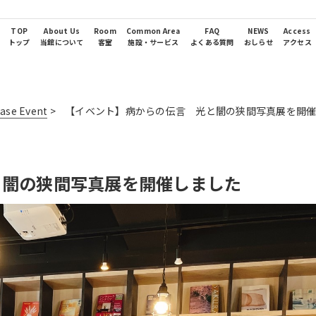
TOP
About Us
Room
Common Area
FAQ
NEWS
Access
トップ
当館について
客室
施設・サービス
よくある質問
おしらせ
アクセス
se Event
>
【イベント】病からの伝言 光と闇の狭間写真展を開
と闇の狭間写真展を開催しました