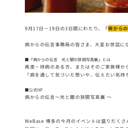
9月17日－19日の3日間にわたり、
『
病から
病からの伝言事務局の皆さま、大変お世話に
■『病からの伝言 光と闇の狭間写真展』とは
疾患・持病のある方、またはそのご家族様か
「病を通して気づいた想いや、伝えたい気持
■公式HP
病からの伝言～光と闇の狭間写真展 ～
WeBase 博多の今月のイベントは盛りだく