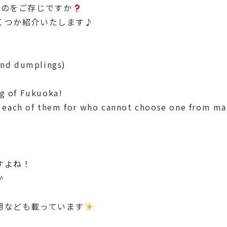
るのをご存じですか
くつか紹介いたします♪
d dumplings)
ng of Fukuoka!
f each of them for who cannot choose one from m
すよね！
か
！
想なども載っています