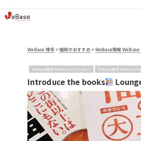
WeBase 博多
>
福岡のおすすめ
>
WeBase情報 WeBase I
WeBase情報 WeBase Information
WeBase施設 WeBase Faci
Introduce the books
Loun