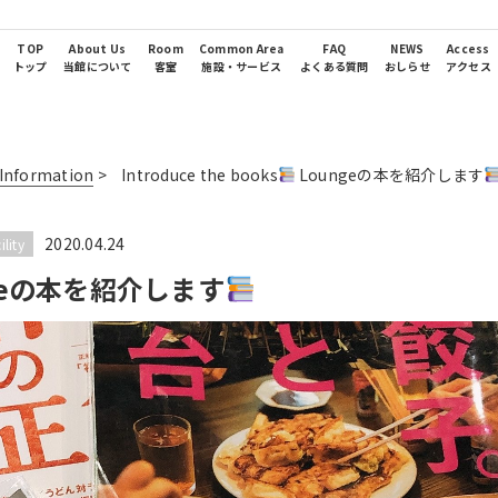
TOP
About Us
Room
Common Area
FAQ
NEWS
Access
トップ
当館について
客室
施設・サービス
よくある質問
おしらせ
アクセス
nformation
>
Introduce the books
Loungeの本を紹介します
2020.04.24
lity
geの本を紹介します