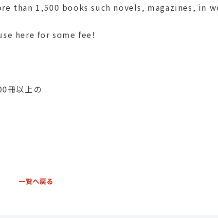
ore than 1,500 books such novels, magazines, in w
use here for some fee!
00冊以上の
一覧へ戻る