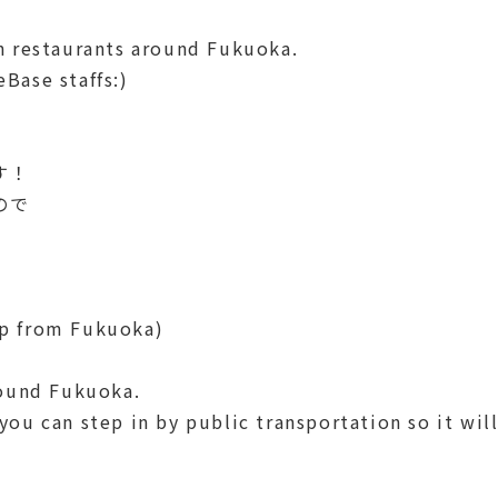
n restaurants around Fukuoka.
Base staffs:)
す！
ので
from Fukuoka)
round Fukuoka.
ou can step in by public transportation so it will