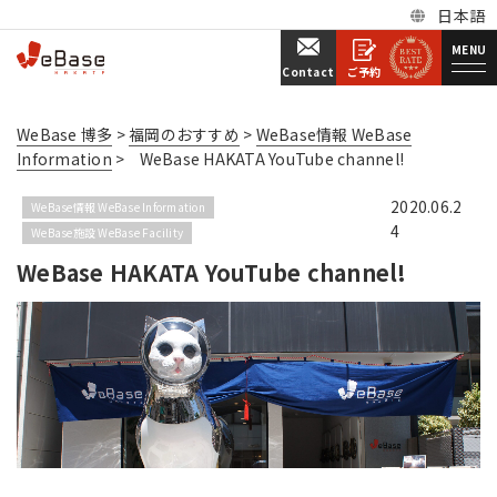
日本語
MENU
ご予約
Contact
WeBase 博多
>
福岡のおすすめ
>
WeBase情報 WeBase
Information
>
WeBase HAKATA YouTube channel!
2020.06.2
WeBase情報 WeBase Information
4
WeBase施設 WeBase Facility
WeBase HAKATA YouTube channel!