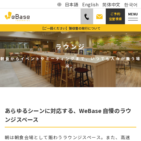
日本語
English
简体中文
한국어
ご予約
MENU
空室検索
【ご一読ください】領収書の発行について
ラウンジ
朝食からイベントやミーティングまで、いつでも人々が集う場
所。
あらゆるシーンに対応する、WeBase 自慢のラウ
ンジスペース
朝は朝食会場として賑わうラウンジスペース。また、高速