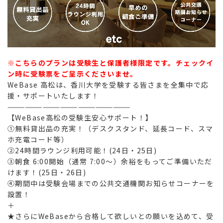
※こちらのプランは受験生と保護者様限定です。チェックイ
ン時に受験票をご呈示くださいませ。
WeBase 高松は、香川大学を受験する皆さまを全集中で応
援・サポートいたします！
—————————————————————
【WeBase高松の受験生安心サポート！】
①無料貸出品の充実！（デスクスタンド、延長コード、スマ
ホ充電コード等）
②24時間ラウンジ利用可能！(24日・25日)
③朝食 6:00開始（通常 7:00〜）余裕をもってご準備いただ
けます！(25日・26日)
④期間中は受験会場までの公共交通機関お知らせコーナーを
設置！
＋
★さらにWeBaseから合格して欲しいとの願いを込めて、受