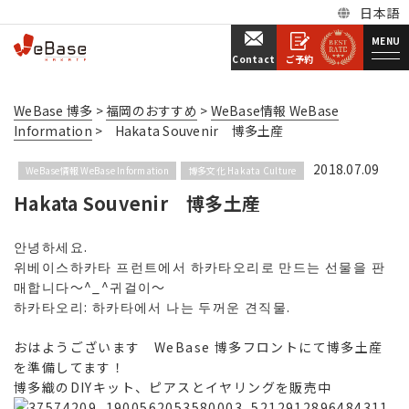
日本語
MENU
ご予約
Contact
WeBase 博多
>
福岡のおすすめ
>
WeBase情報 WeBase
Information
>
Hakata Souvenir 博多土産
2018.07.09
WeBase情報 WeBase Information
博多文化 Hakata Culture
Hakata Souvenir 博多土産
안녕하세요.
위베이스하카타 프런트에서 하카타오리로 만드는 선물을 판
매합니다〜^_^귀걸이〜
하카타오리: 하카타에서 나는 두꺼운 견직물.
おはようございます
WeBase 博多フロントにて博多土産
を準備してます！
博多織のDIYキット、ピアスとイヤリングを販売中