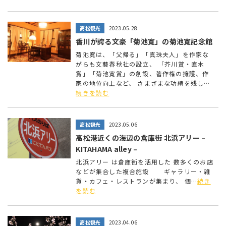
高松観光
2023.05.28
香川が誇る文豪「菊池寛」の菊池寛記念館
菊池寛は、「父帰る」「真珠夫人」を作家な
がらも文藝春秋社の設立、 「芥川賞・直木
賞」「菊池寛賞」の創設、著作権の擁護、作
家の地位向上など、 さまざまな功績を残し…
続きを読む
高松観光
2023.05.06
高松港近くの海辺の倉庫街 北浜アリー –
KITAHAMA alley –
北浜アリー は倉庫街を活用した 数多くのお店
などが集合した複合施設 ギャラリー・雑
貨・カフェ・レストランが集まり、 個…
続き
を読む
高松観光
2023.04.06