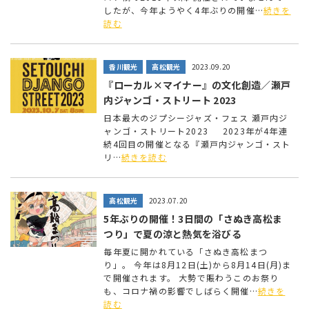
したが、今年ようやく4年ぶりの開催…
続きを
読む
香川観光
高松観光
2023.09.20
『ローカル×マイナー』の文化創造／瀬戸
内ジャンゴ・ストリート 2023
日本最大のジプシージャズ・フェス 瀬戸内ジ
ャンゴ・ストリート2023 2023年が4年連
続4回目の開催となる『瀬戸内ジャンゴ・スト
リ…
続きを読む
高松観光
2023.07.20
5年ぶりの開催！3日間の「さぬき高松ま
つり」で夏の涼と熱気を浴びる
毎年夏に開かれている「さぬき高松まつ
り」。 今年は8月12日(土)から8月14日(月)ま
で開催されます。 大勢で賑わうこのお祭り
も、コロナ禍の影響でしばらく開催…
続きを
読む